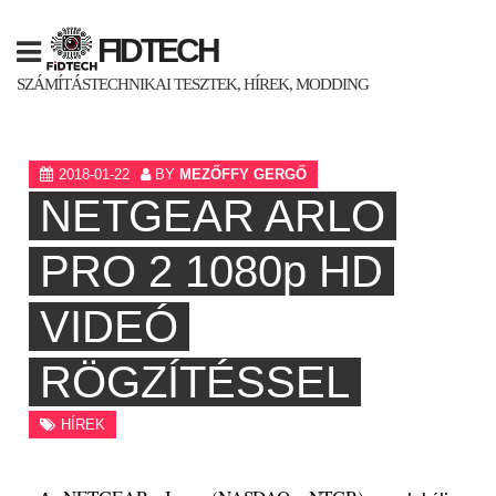
Skip
to
FIDTECH
content
SZÁMÍTÁSTECHNIKAI TESZTEK, HÍREK, MODDING
2018-01-22
BY
MEZŐFFY GERGŐ
NETGEAR ARLO
PRO 2 1080p HD
VIDEÓ
RÖGZÍTÉSSEL
HÍREK