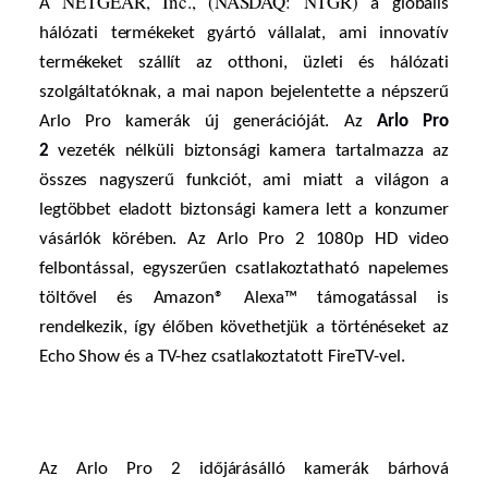
NETGEAR, Inc., (NASDAQ: NTGR)
A
a globális
hálózati termékeket gyártó vállalat, ami innovatív
termékeket szállít az otthoni, üzleti és hálózati
szolgáltatóknak, a mai napon bejelentette a népszerű
Arlo Pro kamerák új generációját. Az
Arlo Pro
2
vezeték nélküli biztonsági kamera tartalmazza az
összes nagyszerű funkciót, ami miatt a világon a
legtöbbet eladott biztonsági kamera lett a konzumer
vásárlók körében. Az Arlo Pro 2 1080p HD video
felbontással, egyszerűen csatlakoztatható napelemes
töltővel és Amazon® Alexa™ támogatással is
rendelkezik, így élőben követhetjük a történéseket az
Echo Show és a TV-hez csatlakoztatott FireTV-vel.
Az Arlo Pro 2 időjárásálló kamerák bárhová