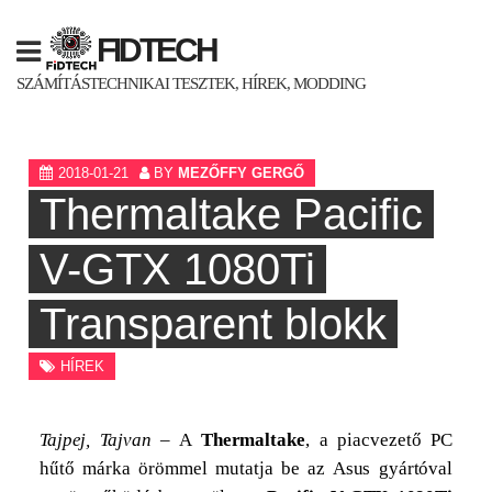
Skip
to
FIDTECH
content
SZÁMÍTÁSTECHNIKAI TESZTEK, HÍREK, MODDING
2018-01-21
BY
MEZŐFFY GERGŐ
Thermaltake Pacific
V-GTX 1080Ti
Transparent blokk
HÍREK
Tajpej, Tajvan
– A
Thermaltake
,
a piacvezető PC
hűtő márka örömmel mutatja be az Asus gyártóval