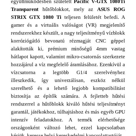
együttműködésben született
Pacific V-GTX 1080Ti
Transparent
hűtőblokkot,
mely az
ASUS ROG
STRIX GTX 1080 Ti
teljesen felületét befedi. A
gamer és a virtuális valóságot (VR) megjelenítő
rendszerekhez készült, a nagy teljesítményű vízblokk
korróziógátló bevonatú rézmagját CNC géppel
alakították ki, prémium minőségű 4mm vastag
hátlapot kapott, valamint mikro-csatornás szerkezete
hozzájárul a víz megfelelő áramlásához. Ezenkívül a
vízcsatorna a legtöbb G1/4 szerelvényhez
illeszkedik, így univerzálisan, eszköz nélkül
szerelhető és a lehető legjobb kompatibilitást
biztosítja az építők számára. A fejletteb hűtési
rendszerrel a hűtőblokk kiváló hűtési teljesítményt
garantál, játékokhoz, túlhajtáshoz és más egyéb GPU
intenzív feladatokhoz. A termék elérhetősége
országonként változó lehet, ezzel kapcsolatban
kérjük, keresse helyi kereskedelmi kapcsolattartóját.