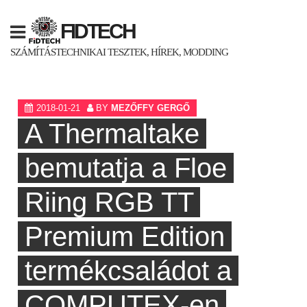
Skip
to
FIDTECH
content
SZÁMÍTÁSTECHNIKAI TESZTEK, HÍREK, MODDING
2018-01-21
BY
MEZŐFFY GERGŐ
A Thermaltake
bemutatja a Floe
Riing RGB TT
Premium Edition
termékcsaládot a
COMPUTEX-en