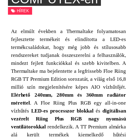
HÍREK
Az elmúlt években a Thermaltake folyamatosan
fejlesztette termékeit és elindította a LED-es
termékcsaládokat, hogy még jobb és stílusosabb
rendszereket tudjanak összeszerelni a felhasználók,
mindezt fejlett funkciókkal és szebb kivitelben
.
A
Thermaltake ma bejelentette a legfrissebb Floe Riing
RGB TT Premium Edition sorozatát, a világ első 16,8
millió szín megjelenítésére képes AIO vízhűtőjét
.
Elérhető 240mm, 280mm és 360mm radiátor
mérettel
. A Floe Riing Plus RGB egy all-in-one
vízhűtés
LED-es processzor blokkal
és
digitálisan
vezérelt Riing Plus RGB nagy nyomású
ventilátorokkal
rendelkezik. A TT Premium almárka
alá került termékek kiemelkedő hűtési