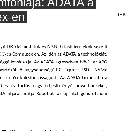
imfóniája: ADATA a
ex-en
TESZTEK
HÍREK
nyű DRAM modulok és NAND flash termékek vezető
017-es
Computex-en. Az idén az ADATA a technológiát,
ységgé kovácsolja. Az ADATA agresszíven bővíti az XPG
álasztékát. A nagysebességű PCI Express SSD-k NVMe
ók szintén kulcsfontosságúak. Az ADATA bemutatja a
D-es és tartós nagy teljesítményű powerbankeket,
 útjára indítja Robotját, az új intelligens otthoni