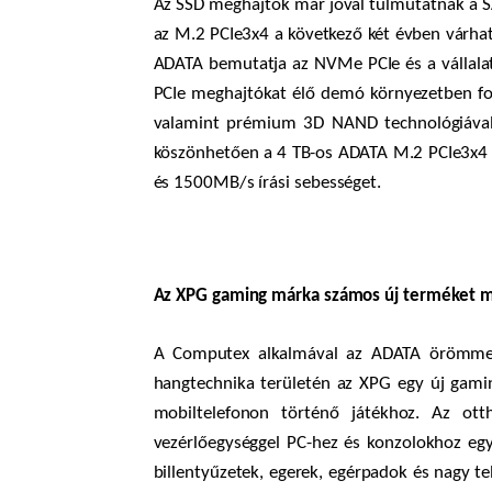
Az SSD meghajtók már jóval túlmutatnak a S
az M.2 PCIe3x4 a következő két évben várha
ADATA bemutatja az NVMe PCIe és a vállalat
PCIe meghajtókat élő demó környezetben fog
valamint prémium 3D NAND technológiával. V
köszönhetően a 4 TB-os ADATA M.2 PCIe3x4 
és 1500MB/s írási sebességet.
Az XPG gaming márka számos új terméket m
A Computex alkalmával az ADATA örömmel 
hangtechnika területén az XPG egy új gamin
mobiltelefonon történő játékhoz. Az ott
vezérlőegységgel PC-hez és konzolokhoz eg
billentyűzetek, egerek, egérpadok és nagy 