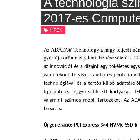
A technológia sz
Skip
FIDTECH
to
2017-es Comput
content
SZÁMÍTÁSTECHNIKAI TESZTEK, HÍREK, MODDING
HÍREK
Az ADATA® Technology a nagy teljesítmé
gyártója örömmel jelenti be részvételét a 2
az innovációt és a dizájnt egy tökéletes eg
gamereknek tervezett audio és periféria v
technológiával és a tartós külső adattárol
legújabb és leggyorsabb SD kártyákat, LE
valamint számos mobil tartozékot. Az ADATA
társat is.
Új generációs PCI Express 3×4 NVMe SSD-k