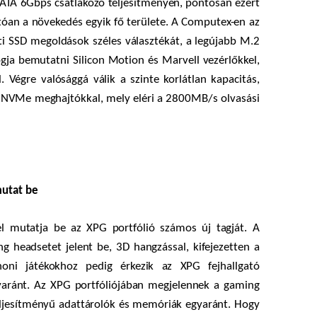
ATA 6Gbps csatlakozó teljesítményén, pontosan ezért
tóan a növekedés egyik fő területe. A Computex-en az
i SSD megoldások széles választékát, a legújabb M.2
ja bemutatni Silicon Motion és Marvell vezérlőkkel,
égre valósággá válik a szinte korlátlan kapacitás,
NVMe meghajtókkal, mely eléri a 2800MB/s olvasási
utat be
mutatja be az XPG portfólió számos új tagját. A
g headsetet jelent be, 3D hangzással, kifejezetten a
honi játékokhoz pedig érkezik az XPG fejhallgató
yaránt. Az XPG portfóliójában megjelennek a gaming
teljesítményű adattárolók és memóriák egyaránt. Hogy