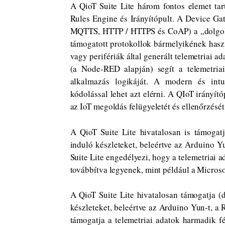
A QioT Suite Lite három fontos elemet tar
Rules Engine és Irányítópult. A Device Ga
MQTTS, HTTP / HTTPS és CoAP) a „dolgok” 
támogatott protokollok bármelyikének hasz
vagy perifériák által generált telemetriai 
(a Node-RED alapján) segít a telemetria
alkalmazás logikáját. A modern és intuit
kódolással lehet azt elérni. A QIoT irányít
az IoT megoldás felügyeletét és ellenőrzését
A QioT Suite Lite hivatalosan is támogatj
induló készleteket, beleértve az Arduino Yu
Suite Lite engedélyezi, hogy a telemetriai 
továbbítva legyenek, mint például a Microso
A QioT Suite Lite hivatalosan támogatja (d
készleteket, beleértve az Arduino Yun-t, a R
támogatja a telemetriai adatok harmadik fé