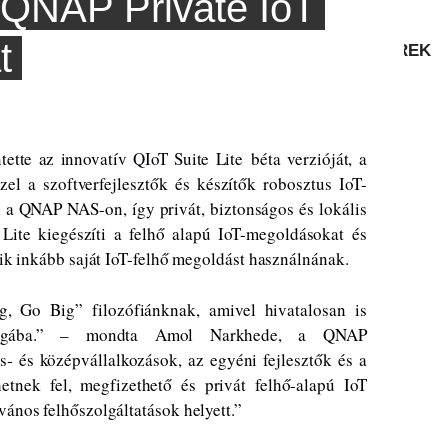
a QNAP Private IoT
t
TESZTEK
HÍREK
tette
az innovatív
QIoT Suite Lite
béta verzióját, a
el a szoftverfejlesztők és készítők robosztus IoT-
 a QNAP NAS-on, így privát, biztonságos és lokális
 Lite kiegészíti a felhő alapú IoT-megoldásokat és
kik inkább saját IoT-felhő megoldást használnának.
, Go Big” filozófiánknak, amivel hivatalosan is
ilágába.” – mondta Amol Narkhede, a QNAP
- és középvállalkozások, az egyéni fejlesztők és a
etnek fel, megfizethető és privát felhő-alapú IoT
vános felhőszolgáltatások helyett.”