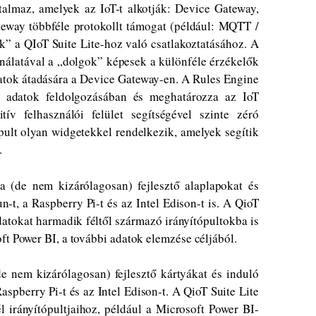
talmaz, amelyek az IoT-t alkotják: Device Gateway,
teway többféle protokollt támogat (például: MQTT /
a QIoT Suite Lite-hoz való csatlakoztatásához. A
nálatával a „dolgok” képesek a különféle érzékelők
adatok átadására a Device Gateway-en. A Rules Engine
i adatok feldolgozásában és meghatározza az IoT
ív felhasználói felület segítségével szinte zéró
ópult olyan widgetekkel rendelkezik, amelyek segítik
.
a (de nem kizárólagosan) fejlesztő alaplapokat és
n-t, a Raspberry Pi-t és az Intel Edison-t is. A QioT
adatokat harmadik féltől származó irányítópultokba is
ft Power BI, a további adatok elemzése céljából.
e nem kizárólagosan) fejlesztő kártyákat és induló
aspberry Pi-t és az Intel Edison-t. A QioT Suite Lite
l irányítópultjaihoz, például a Microsoft Power BI-