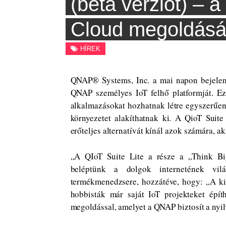
(béta verziót) – 
Skip
FIDTECH
to
Cloud megoldásá
content
SZÁMÍTÁSTECHNIKAI TESZTEK, HÍREK, MODDING
HÍREK
QNAP® Systems, Inc. a mai napon bejelen
QNAP személyes IoT felhő platformját. Ezz
alkalmazásokat hozhatnak létre egyszerűen
környezetet alakíthatnak ki. A QioT Suite
erőteljes alternatívát kínál azok számára, a
„
A QIoT Suite Lite a része a „Think Big
beléptünk a dolgok internetének v
termékmenedzsere, hozzátéve, hogy: „A kis
hobbisták már saját IoT projekteket építh
megoldással, amelyet a QNAP biztosít a nyil