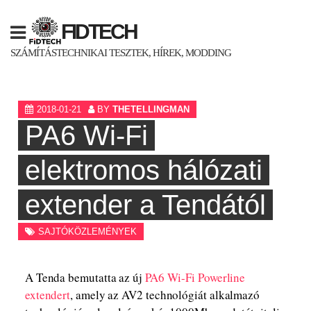
Skip
to
FIDTECH
content
SZÁMÍTÁSTECHNIKAI TESZTEK, HÍREK, MODDING
2018-01-21
BY
THETELLINGMAN
PA6 Wi-Fi
elektromos hálózati
extender a Tendától
SAJTÓKÖZLEMÉNYEK
A Tenda bemutatta az új
PA6 Wi-Fi Powerline
extendert
, amely az AV2 technológiát alkalmazó