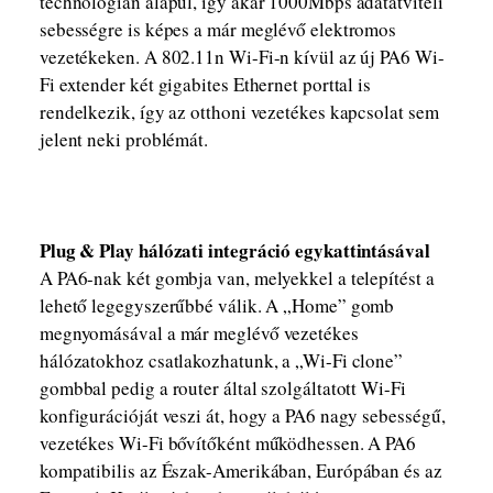
technológián alapul, így akár 1000Mbps adatátviteli
sebességre is képes a már meglévő elektromos
vezetékeken. A 802.11n Wi-Fi-n kívül az új PA6 Wi-
Fi extender két gigabites Ethernet porttal is
rendelkezik, így az otthoni vezetékes kapcsolat sem
jelent neki problémát.
Plug & Play hálózati integráció egykattintásával
A PA6-nak két gombja van, melyekkel a telepítést a
lehető legegyszerűbbé válik. A „Home” gomb
megnyomásával a már meglévő vezetékes
hálózatokhoz csatlakozhatunk, a „Wi-Fi clone”
gombbal pedig a router által szolgáltatott Wi-Fi
konfigurációját veszi át, hogy a PA6 nagy sebességű,
vezetékes Wi-Fi bővítőként működhessen. A PA6
kompatibilis az Észak-Amerikában, Európában és az