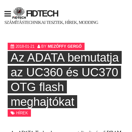
Skip
to
FIDTECH
content
SZÁMÍTÁSTECHNIKAI TESZTEK, HÍREK, MODDING
2018-01-21
BY
MEZŐFFY GERGŐ
Az ADATA bemutatja
az UC360 és UC370
OTG flash
meghajtókat
HÍREK