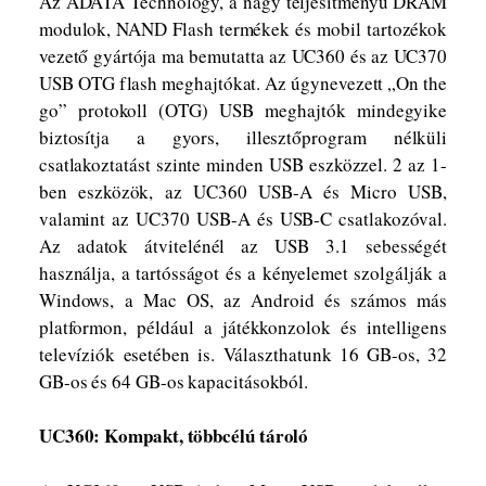
Az ADATA Technology, a nagy teljesítményű DRAM
modulok, NAND Flash termékek és mobil tartozékok
vezető gyártója ma bemutatta az UC360 és az UC370
USB OTG flash meghajtókat. Az úgynevezett „On the
go” protokoll (OTG) USB meghajtók mindegyike
biztosítja a gyors, illesztőprogram nélküli
csatlakoztatást szinte minden USB eszközzel. 2 az 1-
ben eszközök, az UC360 USB-A és Micro USB,
valamint az UC370 USB-A és USB-C csatlakozóval.
Az adatok átvitelénél az USB 3.1 sebességét
használja, a tartósságot és a kényelemet szolgálják a
Windows, a Mac OS, az Android és számos más
platformon, például a játékkonzolok és intelligens
televíziók esetében is. Választhatunk 16 GB-os, 32
GB-os és 64 GB-os kapacitásokból
.
UC360: Kompakt, többcélú tároló