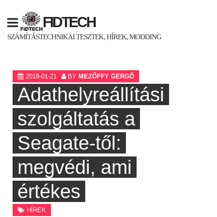
Skip
to
FIDTECH
content
SZÁMÍTÁSTECHNIKAI TESZTEK, HÍREK, MODDING
2018-01-21
BY
MEZŐFFY GERGŐ
Adathelyreállítási
szolgáltatás a
Seagate-től:
megvédi, ami
értékes
HÍREK