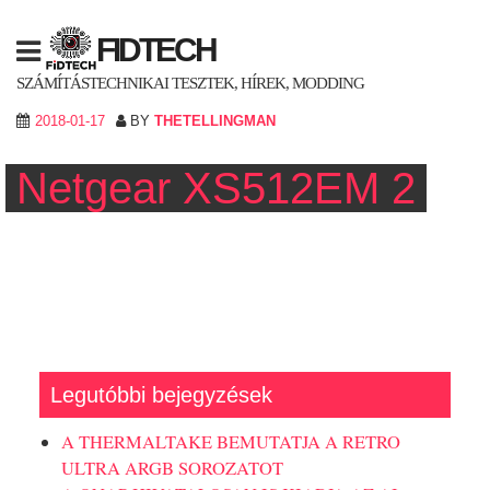
Skip
to
FIDTECH
content
SZÁMÍTÁSTECHNIKAI TESZTEK, HÍREK, MODDING
2018-01-17
BY
THETELLINGMAN
Netgear XS512EM 2
Legutóbbi bejegyzések
A THERMALTAKE BEMUTATJA A RETRO
ULTRA ARGB SOROZATOT