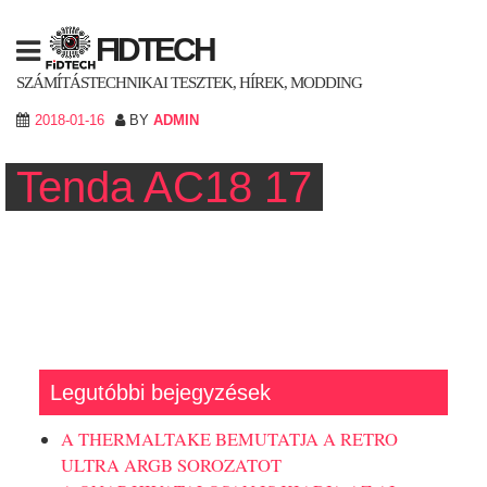
Skip
to
FIDTECH
content
SZÁMÍTÁSTECHNIKAI TESZTEK, HÍREK, MODDING
2018-01-16
BY
ADMIN
Tenda AC18 17
Legutóbbi bejegyzések
A THERMALTAKE BEMUTATJA A RETRO
ULTRA ARGB SOROZATOT