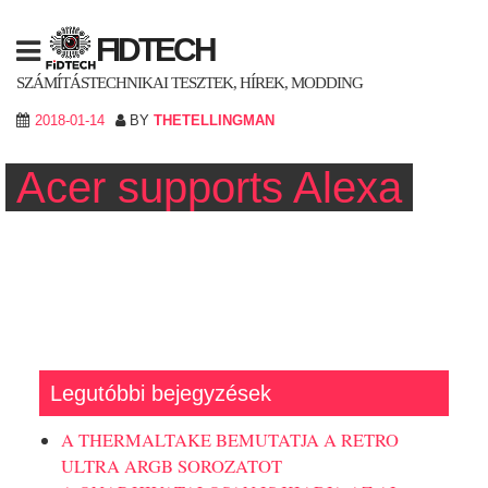
Skip
to
FIDTECH
content
SZÁMÍTÁSTECHNIKAI TESZTEK, HÍREK, MODDING
2018-01-14
BY
THETELLINGMAN
Acer supports Alexa
Legutóbbi bejegyzések
A THERMALTAKE BEMUTATJA A RETRO
ULTRA ARGB SOROZATOT