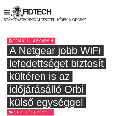
Skip
to
FIDTECH
content
SZÁMÍTÁSTECHNIKAI TESZTEK, HÍREK, MODDING
2018-01-14
BY
ADMIN
A Netgear jobb WiFi
lefedettséget biztosít
kültéren is az
időjárásálló Orbi
külső egységgel
SAJTÓKÖZLEMÉNYEK