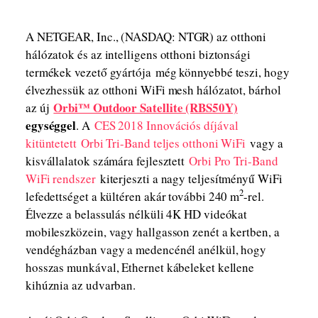
A NETGEAR, Inc., (NASDAQ: NTGR) az otthoni
hálózatok és az intelligens otthoni biztonsági
termékek vezető gyártója még könnyebbé teszi, hogy
élvezhessük az otthoni WiFi mesh hálózatot, bárhol
Orbi™ Outdoor Satellite (RBS50Y)
az új
egységgel
. A
CES 2018 Innovációs díjával
kitüntetett
Orbi Tri-Band teljes otthoni WiFi
vagy a
kisvállalatok számára fejlesztett
Orbi Pro Tri-Band
WiFi rendszer
kiterjeszti a nagy teljesítményű WiFi
2
lefedettséget a kültéren akár további 240 m
-rel.
Élvezze a belassulás nélküli 4K HD videókat
mobileszközein, vagy hallgasson zenét a kertben, a
vendégházban vagy a medencénél anélkül, hogy
hosszas munkával, Ethernet kábeleket kellene
kihúznia az udvarban.