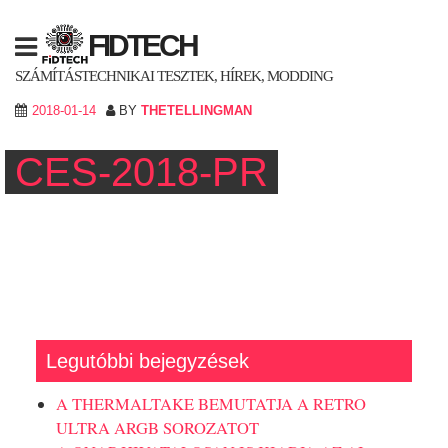
Skip
to
FIDTECH
content
SZÁMÍTÁSTECHNIKAI TESZTEK, HÍREK, MODDING
2018-01-14
BY
THETELLINGMAN
CES-2018-PR
Legutóbbi bejegyzések
A THERMALTAKE BEMUTATJA A RETRO
ULTRA ARGB SOROZATOT